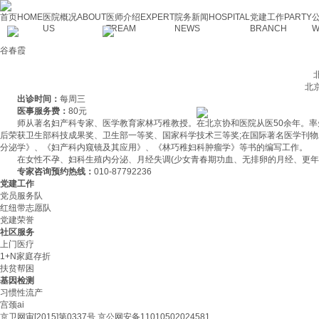
首页
HOME
医院概况
ABOUT
医师介绍
EXPERT
院务新闻
HOSPITAL
党建工作
PARTY
US
TREAM
NEWS
BRANCH
W
谷春霞
北京
北京东
出诊时间：
每周三
医事服务费：
80元
师从著名妇产科专家、医学教育家林巧稚教授。在北京协和医院从医50余年。率
后荣获卫生部科技成果奖、卫生部一等奖、国家科学技术三等奖;在国际著名医学刊物
分泌学》、《妇产科内窥镜及其应用》、《林巧稚妇科肿瘤学》等书的编写工作。
在女性不孕、妇科生殖内分泌、月经失调(少女青春期功血、无排卵的月经、更年
专家咨询预约热线：
010-87792236
党建工作
党员服务队
红纽带志愿队
党建荣誉
社区服务
上门医疗
1+N家庭存折
扶贫帮困
基因检测
习惯性流产
宫颈ai
京卫网审[2015]第0337号 京公网安备11010502024581